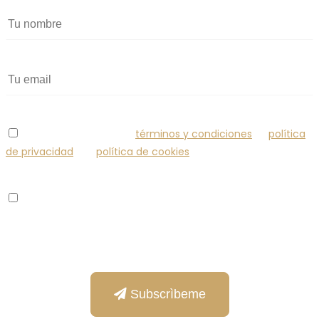
Confirmo y acepto los
términos y condiciones
, la
política
de privacidad
y la
política de cookies
.
Confirmo que quiero recibir más información sobre tus
productos, novedades, ofertas y descuentos.
Subscrìbeme